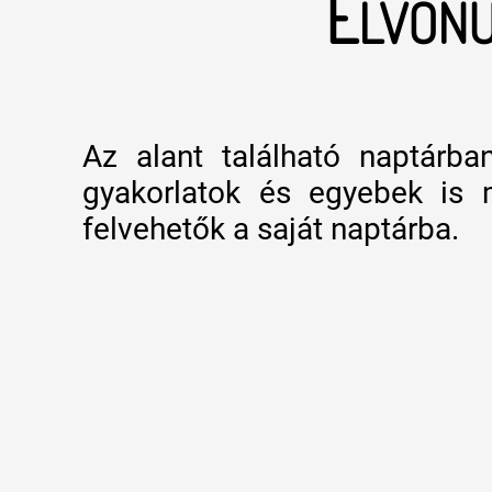
E
LVONU
Az alant található naptárba
gyakorlatok és egyebek is 
felvehetők a saját naptárba.