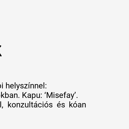
K
i helyszínnel:
okban. Kapu: ‘Misefay’.
val, konzultációs és kóan