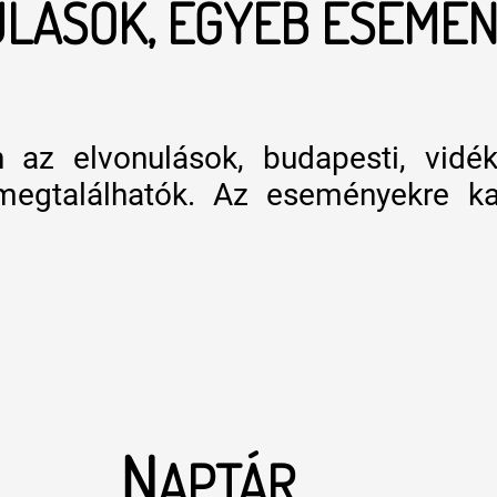
LÁSOK, EGYÉB ESEMÉ
n az elvonulások, budapesti, vidé
megtalálhatók. Az eseményekre ka
N
APTÁR