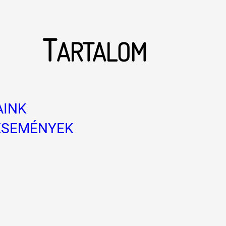
T
ARTALOM
AINK
ESEMÉNYEK