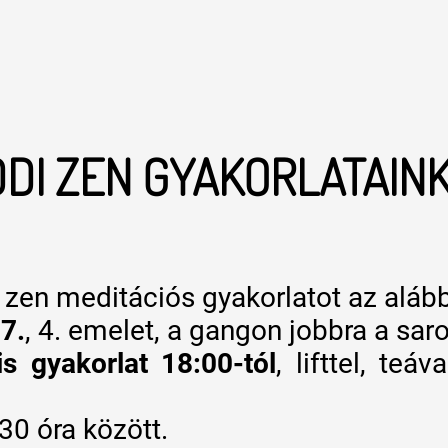
DI ZEN GYAKORLATAIN
zen meditációs gyakorlatot az alább
 7.
, 4. emelet, a gangon jobbra a sar
is gyakorlat 18:00-tól
, lifttel, teá
30 óra között.