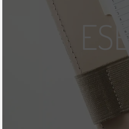
ESEMÉNYEK
ES
BLOG
LIVE!
KAPCSOLAT