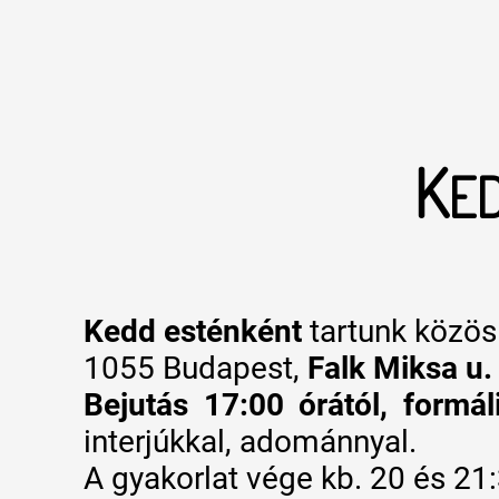
K
ED
Kedd esténként
tartunk közös 
1055 Budapest,
Falk Miksa u.
Bejutás 17:00 órától, formál
interjúkkal, adománnyal.
A gyakorlat vége kb. 20 és 21: