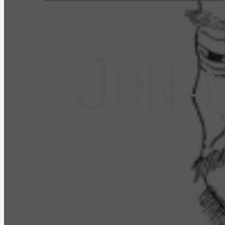
J
BLOG
ÜN-M
LIVE!
KAPCSOLAT
doki · 2023.03.06.