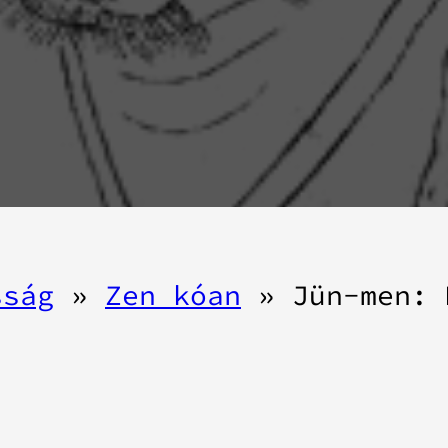
sság
»
Zen kóan
»
Jün-men: 