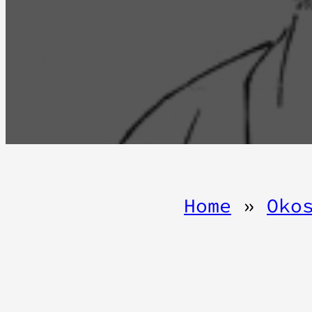
Home
»
Oko