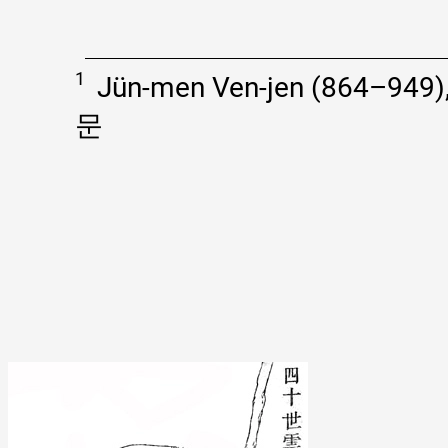
1
Jün-men Ven-jen (864–949
문