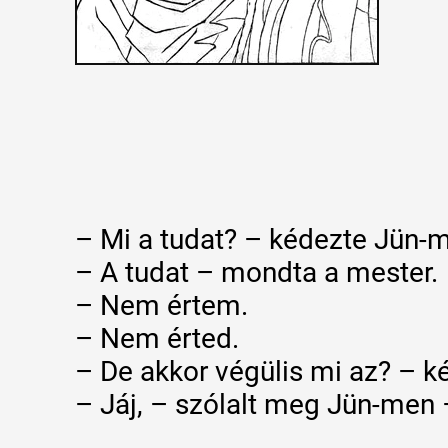
– Mi a tudat? – kédezte Jün-
– A tudat – mondta a mester.
– Nem értem.
– Nem érted.
– De akkor végülis mi az? – k
– Jáj, – szólalt meg Jün-men 