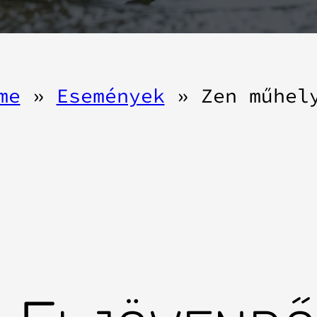
me
»
Események
»
Zen műhel