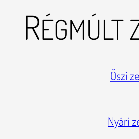
R
ÉGMÚLT 
Őszi z
Nyári 