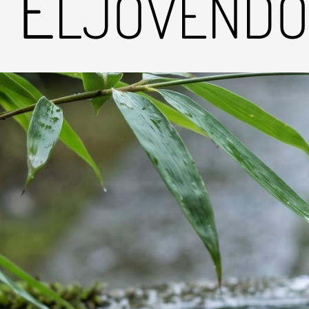
E
LJÖVENDŐ